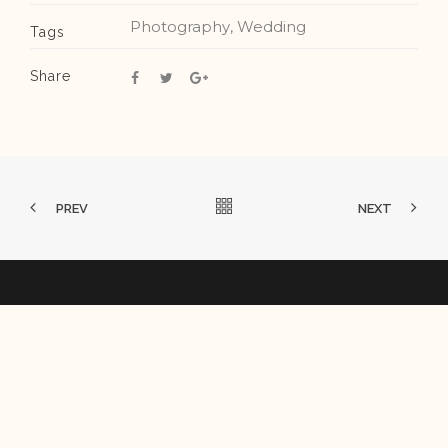
Photography
,
Wedding
Tags
Share
PREV
NEXT
© 2017
One Love Theme
. Design By
Catanis
. All Rights
Reserved.