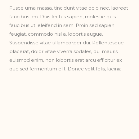
Fusce urna massa, tincidunt vitae odio nec, laoreet
faucibus leo. Duis lectus sapien, molestie quis
faucibus ut, eleifend in sem. Proin sed sapien
feugiat, commodo nisl a, lobortis augue.
Suspendisse vitae ullamcorper dui. Pellentesque
placerat, dolor vitae viverra sodales, dui mauris
euismod enim, non lobortis erat arcu efficitur ex
que sed fermentum elit. Donec velit felis, lacinia
vitae lorem et, viverra dignissim erat. Nam et
pulvinar turpis. Donec sed velit sit amet turpis
tempus faucibus ac in quam porro quisquam est
qui.
Etiam at libero iaculis, mollis justo non, blandit
augue. Vestibulum sit amet sodales est, a lacinia ex.
Suspendisse vel enim sagittis, volutpat sem eget,