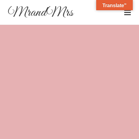
Translate"
MrandMrs