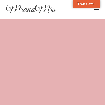
Translate"
MrandMrs